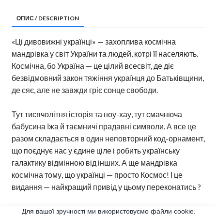
ОПИС / DESCRIPTION
«Ці дивовижні українці» — захоплива космічна
мандрівка у світ України та людей, котрі її населяють.
Космічна, бо Україна — це цілий всесвіт, де діє
безвідмовний закон тяжіння українця до Батьківщини,
де сяє, але не завжди гріє сонце свободи.
Тут тисячолітня історія та ноу-хау, тут смачнюча
бабусина їжа й таємничі прадавні символи. А все це
разом складається в один неповторний код-орнамент,
що поєднує нас у єдине ціле і робить українську
галактику відмінною від інших. А ще мандрівка
космічна тому, що українці — просто Космос! І це
видання — найкращий привід у цьому переконатись ?
Для вашої зручності ми використовуємо файли cookie.