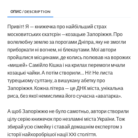
ОПИС / DESCRIPTION
Привіт! Я — книжечка про найбільший страх
московитських єкатєрін —козацьке Запоріжжя. Про
волелюбну землю за порогами Дніпра, яку не змогли
приборкати ні вогнем, ні блекаутами. Мої автори
пройшлися місцинами, де колись полював на ворожих
«мишей» Самійло Кішка і на крилах перемоги мчали
козацькі чайки. А потім створили… Ні! Не листа
турецькому султану, а вишукану абетку про
Запоріжжя. Кожна літера — це ДНК міста, унікальна
риса, без якої немислима його сучасна «аватарка».
А щоб Запоріжжю не було самотньо, автори створили
цілу серію книжечок про незламні міста України. Тож
збирай усю сімейку і ставай домашнім експертом з
історії найхоробрішої нації XXI століття.